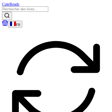
CuteReads
FR