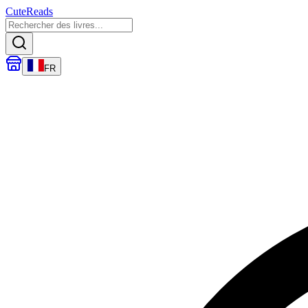
CuteReads
FR