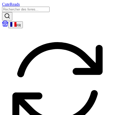
CuteReads
FR