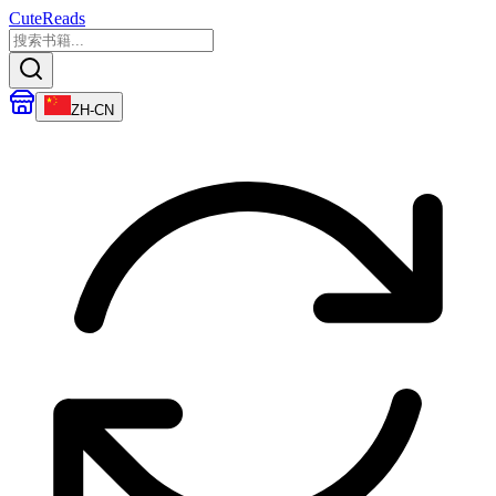
CuteReads
ZH-CN