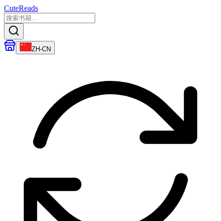
CuteReads
ZH-CN