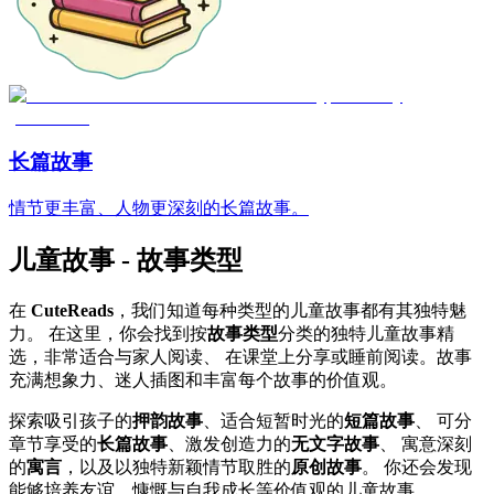
长篇故事
情节更丰富、人物更深刻的长篇故事。
儿童故事
- 故事类型
在
CuteReads
，我们知道每种类型的儿童故事都有其独特魅
力。 在这里，你会找到按
故事类型
分类的独特儿童故事精
选，非常适合与家人阅读、 在课堂上分享或睡前阅读。故事
充满想象力、迷人插图和丰富每个故事的价值观。
探索吸引孩子的
押韵故事
、适合短暂时光的
短篇故事
、 可分
章节享受的
长篇故事
、激发创造力的
无文字故事
、 寓意深刻
的
寓言
，以及以独特新颖情节取胜的
原创故事
。 你还会发现
能够培养友谊、慷慨与自我成长等价值观的儿童故事。