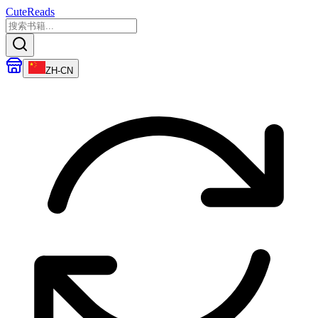
CuteReads
ZH-CN