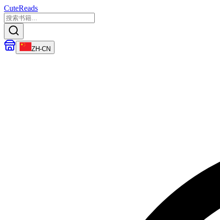
CuteReads
ZH-CN