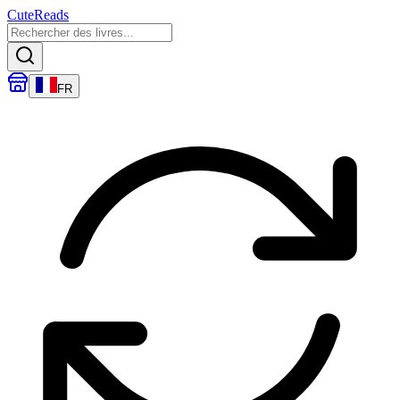
CuteReads
FR