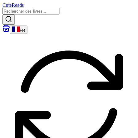
CuteReads
FR