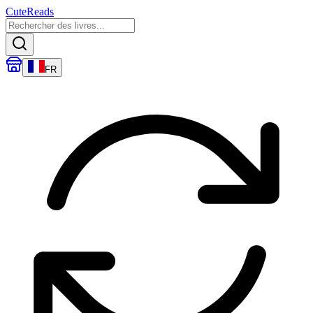
CuteReads
FR