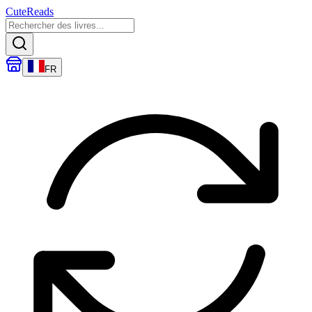
CuteReads
FR