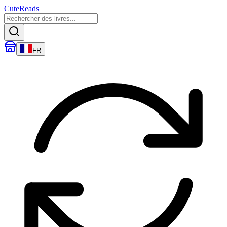
CuteReads
FR