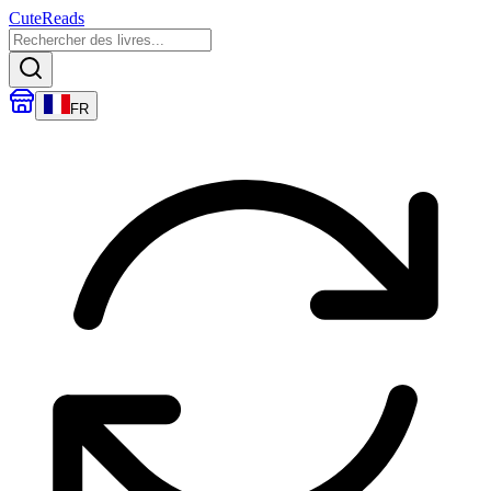
CuteReads
FR