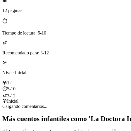
📖
12 páginas
⏱️
Tiempo de lectura: 5-10
👶
Recomendado para: 3-12
🎯
Nivel: Inicial
📖
12
⏱️
5-10
👶
3-12
🎯
Inicial
Cargando comentarios...
Más cuentos infantiles como 'La Doctora Ir