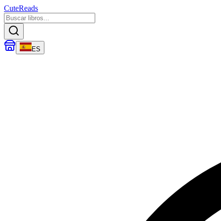
CuteReads
ES