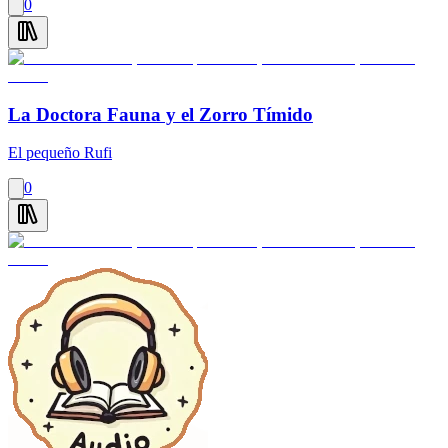
0
La Doctora Fauna y el Zorro Tímido
El pequeño Rufi
0