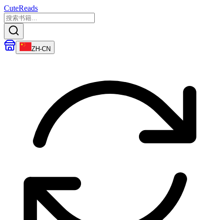
CuteReads
ZH-CN