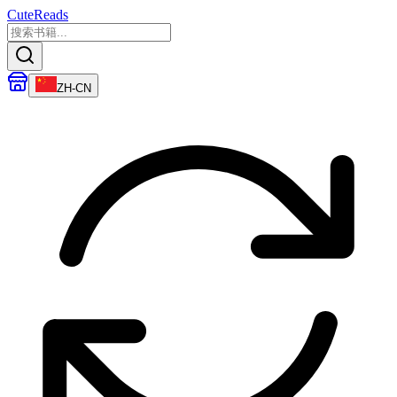
CuteReads
ZH-CN