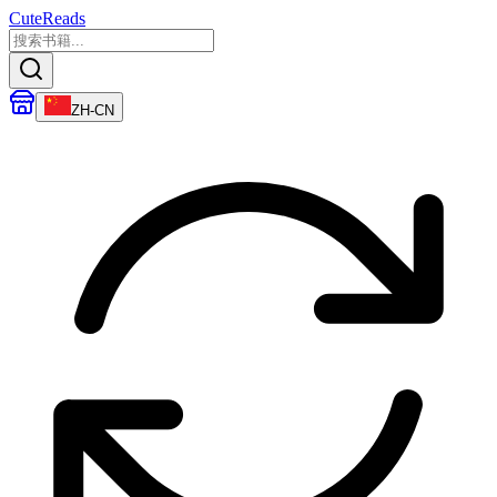
CuteReads
ZH-CN