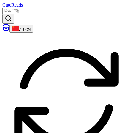
CuteReads
ZH-CN