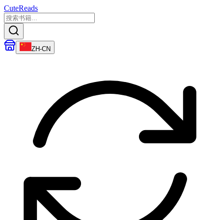
CuteReads
ZH-CN