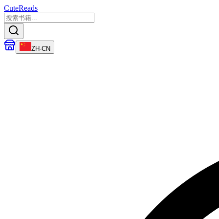
CuteReads
ZH-CN