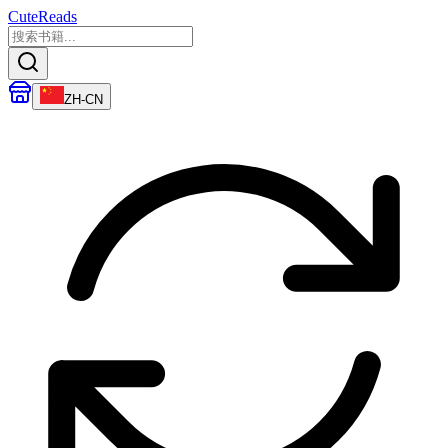
CuteReads
ZH-CN