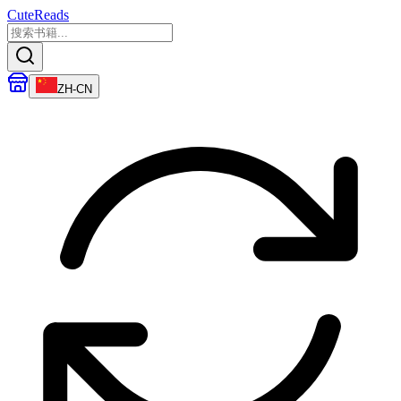
CuteReads
ZH-CN