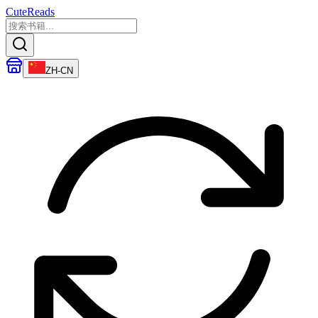
CuteReads
ZH-CN