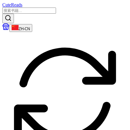
CuteReads
ZH-CN