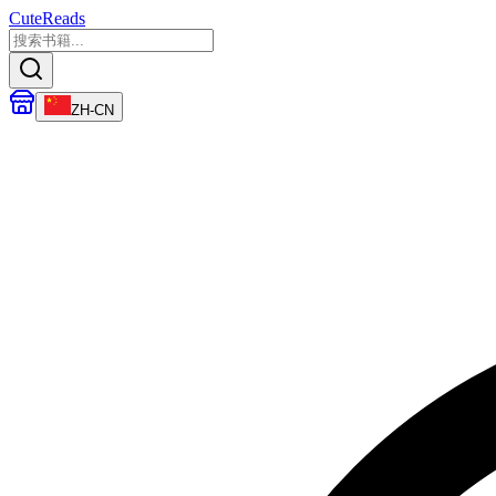
CuteReads
ZH-CN