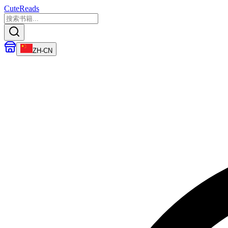
CuteReads
ZH-CN