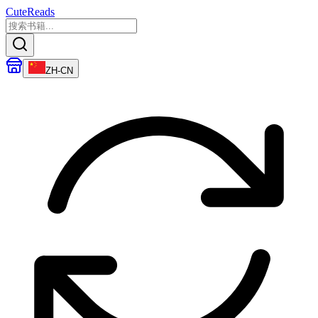
CuteReads
ZH-CN