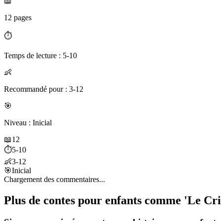
📖
12 pages
⏱️
Temps de lecture : 5-10
👶
Recommandé pour : 3-12
🎯
Niveau : Inicial
📖
12
⏱️
5-10
👶
3-12
🎯
Inicial
Chargement des commentaires...
Plus de contes pour enfants comme 'Le Cris