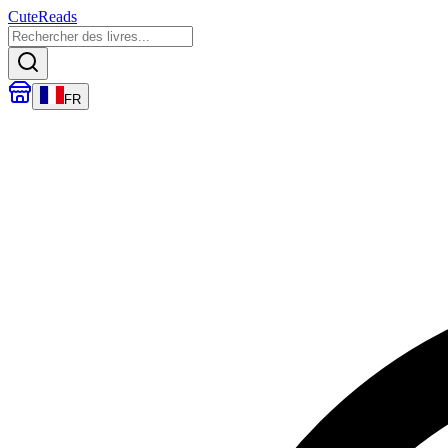
CuteReads
FR