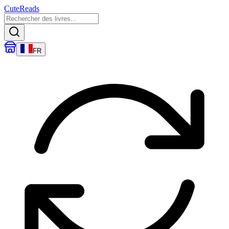
CuteReads
FR