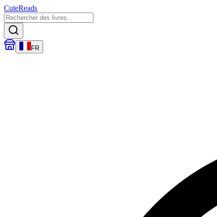
CuteReads
FR