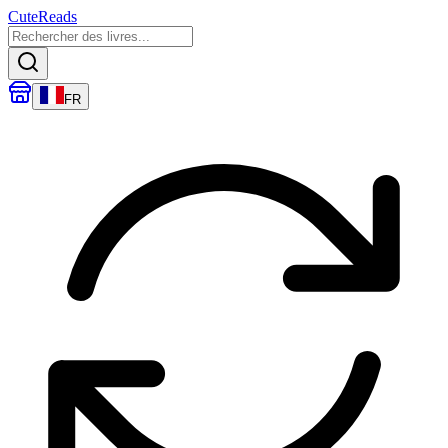
CuteReads
FR