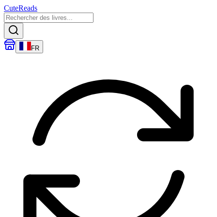
CuteReads
FR