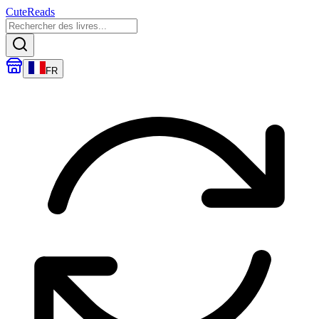
CuteReads
FR