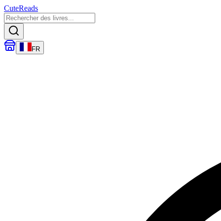
CuteReads
FR