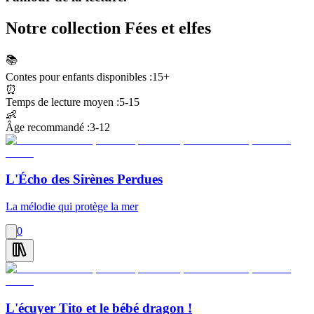
Notre collection Fées et elfes
📚
Contes pour enfants disponibles :
15+
⏰
Temps de lecture moyen :
5-15
👶
Âge recommandé :
3-12
L'Écho des Sirènes Perdues
La mélodie qui protège la mer
0
L'écuyer Tito et le bébé dragon !