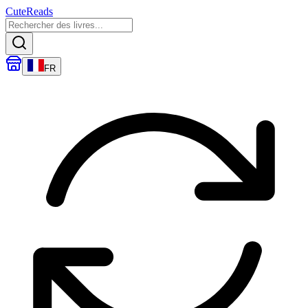
CuteReads
FR