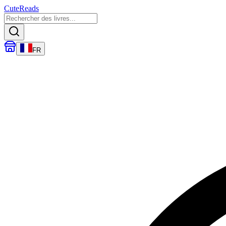
CuteReads
FR