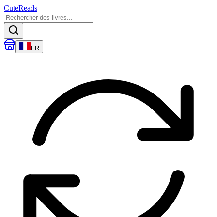
CuteReads
FR