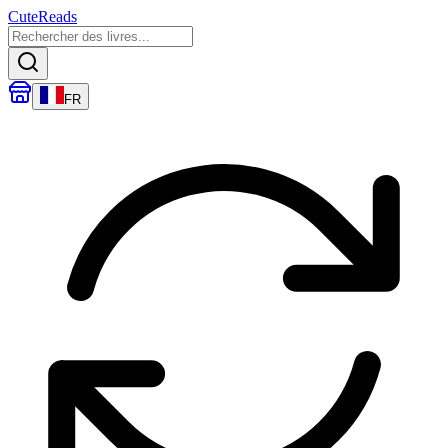
CuteReads
FR