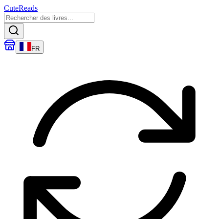
CuteReads
FR