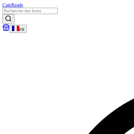
CuteReads
FR