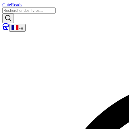
CuteReads
FR