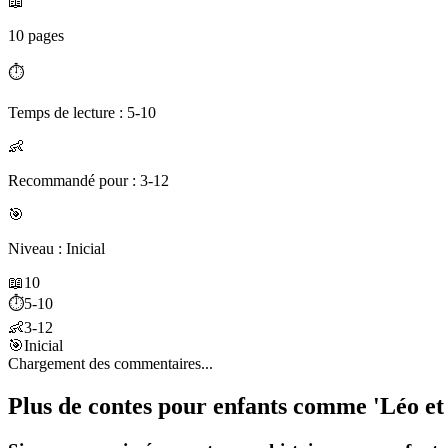
📖
10 pages
⏱️
Temps de lecture : 5-10
👶
Recommandé pour : 3-12
🎯
Niveau : Inicial
📖
10
⏱️
5-10
👶
3-12
🎯
Inicial
Chargement des commentaires...
Plus de contes pour enfants comme 'Léo et l