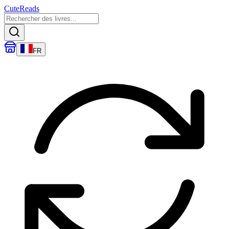
CuteReads
FR