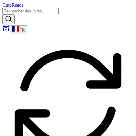
CuteReads
FR