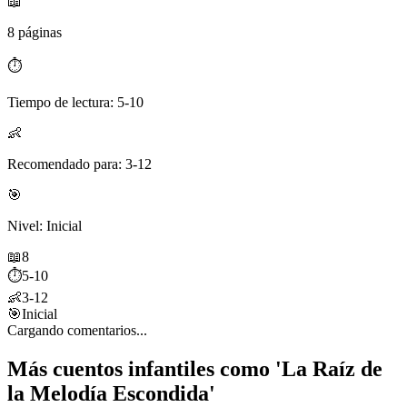
📖
8 páginas
⏱️
Tiempo de lectura: 5-10
👶
Recomendado para: 3-12
🎯
Nivel: Inicial
📖
8
⏱️
5-10
👶
3-12
🎯
Inicial
Cargando comentarios...
Más cuentos infantiles como 'La Raíz de
la Melodía Escondida'