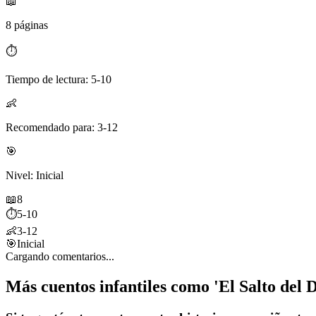
📖
8 páginas
⏱️
Tiempo de lectura: 5-10
👶
Recomendado para: 3-12
🎯
Nivel: Inicial
📖
8
⏱️
5-10
👶
3-12
🎯
Inicial
Cargando comentarios...
Más cuentos infantiles como 'El Salto del 