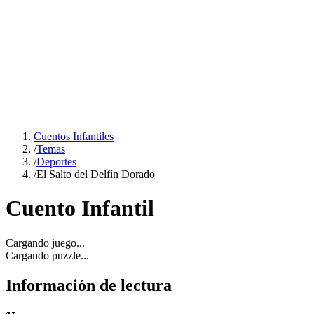
Cuentos Infantiles
/
Temas
/
Deportes
/
El Salto del Delfín Dorado
Cuento Infantil
Cargando juego...
Cargando puzzle...
Información de lectura