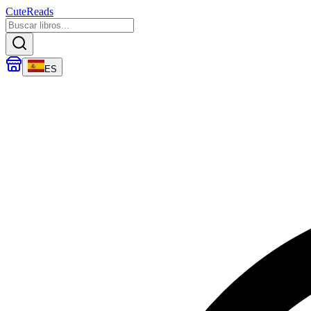
CuteReads
ES