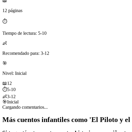
📖
12 páginas
⏱️
Tiempo de lectura: 5-10
👶
Recomendado para: 3-12
🎯
Nivel: Inicial
📖
12
⏱️
5-10
👶
3-12
🎯
Inicial
Cargando comentarios...
Más cuentos infantiles como 'El Piloto y e