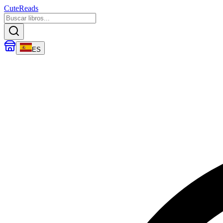
CuteReads
ES