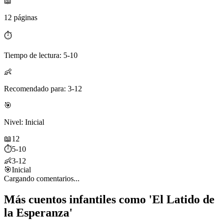
📖
12 páginas
⏱️
Tiempo de lectura: 5-10
👶
Recomendado para: 3-12
🎯
Nivel: Inicial
📖
12
⏱️
5-10
👶
3-12
🎯
Inicial
Cargando comentarios...
Más cuentos infantiles como 'El Latido de
la Esperanza'