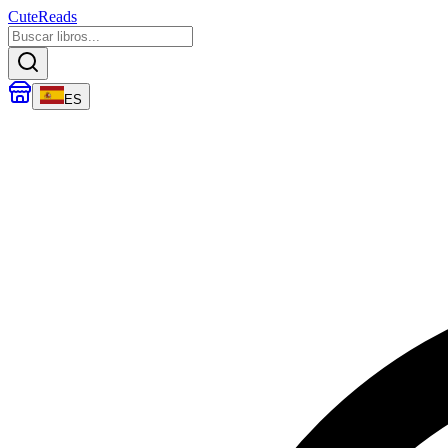
CuteReads
ES