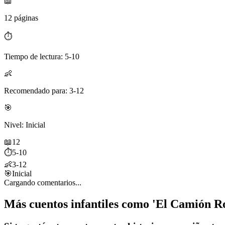
📖
12 páginas
⏱️
Tiempo de lectura: 5-10
👶
Recomendado para: 3-12
🎯
Nivel: Inicial
📖
12
⏱️
5-10
👶
3-12
🎯
Inicial
Cargando comentarios...
Más cuentos infantiles como 'El Camión Ro