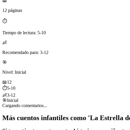
📖
12 páginas
⏱️
Tiempo de lectura: 5-10
👶
Recomendado para: 3-12
🎯
Nivel: Inicial
📖
12
⏱️
5-10
👶
3-12
🎯
Inicial
Cargando comentarios...
Más cuentos infantiles como 'La Estrella d