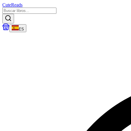
CuteReads
ES